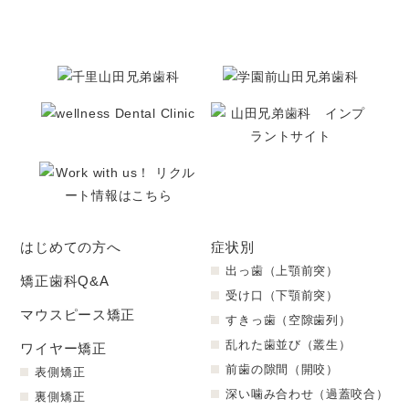
はじめての方へ
症状別
出っ歯（上顎前突）
矯正歯科Q&A
受け口（下顎前突）
マウスピース矯正
すきっ歯（空隙歯列）
乱れた歯並び（叢生）
ワイヤー矯正
前歯の隙間（開咬）
表側矯正
深い噛み合わせ（過蓋咬合）
裏側矯正