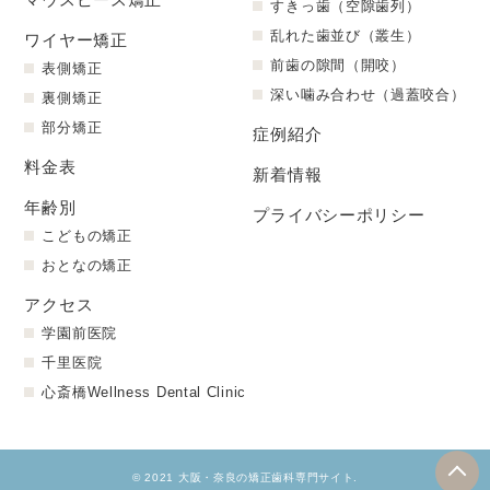
すきっ歯（空隙歯列）
乱れた歯並び（叢生）
ワイヤー矯正
前歯の隙間（開咬）
表側矯正
深い噛み合わせ（過蓋咬合）
裏側矯正
部分矯正
症例紹介
料金表
新着情報
年齢別
プライバシーポリシー
こどもの矯正
おとなの矯正
アクセス
学園前医院
千里医院
心斎橋Wellness Dental Clinic
© 2021 大阪・奈良の矯正歯科専門サイト.